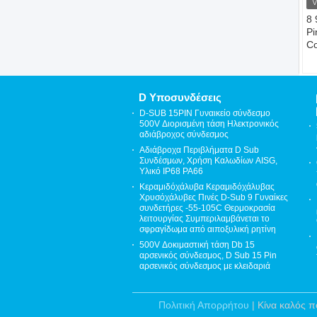
8 
Pi
Co
τύ
βύ
υ
D Υποσυνδέσεις
D-SUB 15PIN Γυναικείο σύνδεσμο
500V Διορισμένη τάση Ηλεκτρονικός
αδιάβροχος σύνδεσμος
Αδιάβροχα Περιβλήματα D Sub
Συνδέσμων, Χρήση Καλωδίων AISG,
Υλικό IP68 PA66
Κεραμιδόχάλυβα Κεραμιδόχάλυβας
Χρυσόχάλυβες Πινές D-Sub 9 Γυναίκες
συνδετήρες -55-105C Θερμοκρασία
λειτουργίας Συμπεριλαμβάνεται το
σφραγίδωμα από αιποξυλική ρητίνη
500V Δοκιμαστική τάση Db 15
αρσενικός σύνδεσμος, D Sub 15 Pin
αρσενικός σύνδεσμος με κλειδαριά
Πολιτική Απορρήτου
| Κίνα καλός