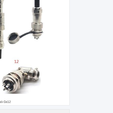
ελ Gx12