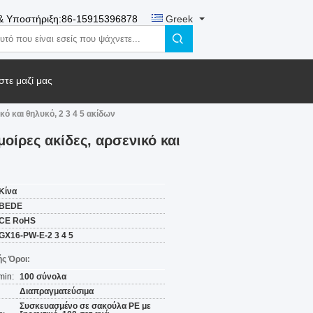
& Υποστήριξη:
86-15915396878
Greek
τε μαζί μας
ό και θηλυκό, 2 3 4 5 ακίδων
οίρες ακίδες, αρσενικό και
Κίνα
BEDE
CE RoHS
GX16-PW-E-2 3 4 5
ς Όροι:
min:
100 σύνολα
Διαπραγματεύσιμα
Συσκευασμένο σε σακούλα PE με