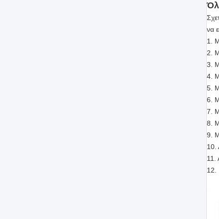
Όλ
Σχε
να 
1. 
2. 
3. 
4. 
5. 
6. 
7. 
8. 
9. 
10.
11.
12.