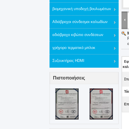
βιομηχανική υποδοχή βουλωμάτων
Αδιάβροχοι σύνδεσμοι καλωδίων
αδιάβροχο κιβώτιο συνδέσεων
γρήγορο τερματικό μπλοκ
Συζευκτήρας HDMI
Εφ
καλ
Πιστοποιήσεις
Στ
Τά
Επ