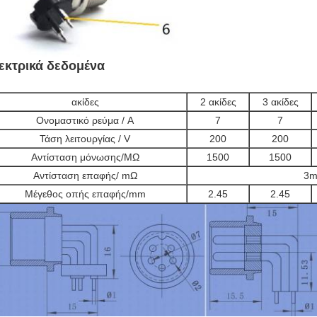
εκτρικά δεδομένα
ακίδες
2 ακίδες
3 ακίδες
Ονομαστικό ρεύμα / A
7
7
Τάση λειτουργίας / V
200
200
Αντίσταση μόνωσης/
M
Ω
1500
1500
Αντίσταση επαφής/
m
Ω
3
Μέγεθος οπής επαφής/mm
2.45
2.45