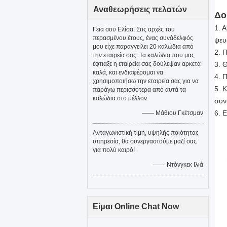
Αναθεωρήσεις πελατών
Δο
1. 
Γεια σου Ελίσα, Στις αρχές του
περασμένου έτους, ένας συνάδελφός
ψευ
μου είχε παραγγείλει 20 καλώδια από
2. 
την εταιρεία σας. Τα καλώδια που μας
έφτιαξε η εταιρεία σας δούλεψαν αρκετά
3. 
καλά, και ενδιαφέρομαι να
4. 
χρησιμοποιήσω την εταιρεία σας για να
5. 
παράγω περισσότερα από αυτά τα
καλώδια στο μέλλον.
συν
6. 
—— Μάθιου Γκέτσμαν
Ανταγωνιστική τιμή, υψηλής ποιότητας
υπηρεσία, θα συνεργαστούμε μαζί σας
για πολύ καιρό!
—— Ντόνγκεκ Ιλιά
Είμαι Online Chat Now