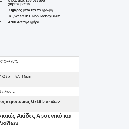
ς:
ξηραντικό, 100 σετ ανά
χαρτοκιβώτιο
3 ημέρες μετά την πληρωμή
T/T, Western Union, MoneyGram
:
4700 σετ την ημέρα
50°C~+75°C
A /2 3pin , 5A/ 4 5pin
6 χιλιοστά
ος αεροπορίας Gx16 5 ακίδων
,
ακές Ακίδες Αρσενικό και
 Ακίδων