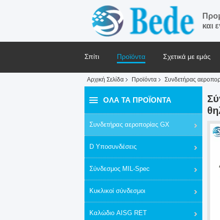
Προμ
και 
Σπίτι
Προϊόντα
Σχετικά με εμάς
Αρχική Σελίδα
Προϊόντα
Συνδετήρας αεροπο
Ζητήστε ένα απόσπασμα
Ειδήσεις
Σύ
ΌΛΑ ΤΑ ΠΡΟΪΌΝΤΑ
θη
Συνδετήρας αεροπορίας GX
D Υποσυνδέσεις
Σύνδεσμος MIL-Spec
Κυκλικοί σύνδεσμοι
Καλώδιο AISG RET