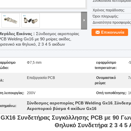
Συσκευασία λεπτομέρειε
Χρόνος παράδοσης:
Όροι πληρωμής:
Δυνατότητα προσφοράς
Επικοινωνία
Μεγάλες Εικόνας :
Σύνδεσμος αεροπορίας
PCB Welding Gx16 με 90 μοίρες ακίδες,
αρσενικό και θηλυκό, 2 3 4 5 ακίδων
αρμόσιμο
Φ7,5 mm
εφαρμόσιμο
-
ώδιο:
temperatrue:
Επεξεργασία PCB
Ονομαστικό
7
υλ:
ρεύμα:
ση λειτουργίας:
200V
Οπή τοποθέτησης:
1
Σύνδεσμος αεροπορίας PCB Welding Gx16
Σύνδεσμ
,
ισημαίνω:
Αεροπορικό βύσμα 4 ακίδων Gx16
GX16 Συνδετήρας Συγκόλλησης PCB με 90 Γωνι
Θηλυκό Συνδετήρα 2 3 4 5