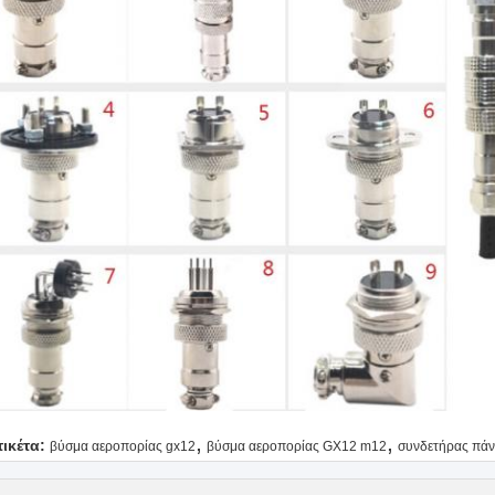
,
,
τικέτα:
βύσμα αεροπορίας gx12
βύσμα αεροπορίας GX12 m12
συνδετήρας πάν