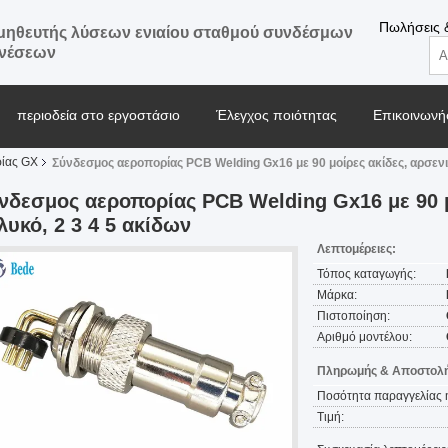
Πωλήσεις 
ηθευτής λύσεων ενιαίου σταθμού συνδέσμων
ενέσεων
περιοδεία στο εργοστάσιο
Έλεγχος ποιότητας
Επικοινωνήσ
ρίας GX
Σύνδεσμος αεροπορίας PCB Welding Gx16 με 90 μοίρες ακίδες, αρσενικ
Μπλογκ
νδεσμος αεροπορίας PCB Welding Gx16 με 90 μ
λυκό, 2 3 4 5 ακίδων
Λεπτομέρειες:
Τόπος καταγωγής:
Μάρκα:
Πιστοποίηση:
Αριθμό μοντέλου:
Πληρωμής & Αποστολή
Ποσότητα παραγγελίας 
Τιμή: