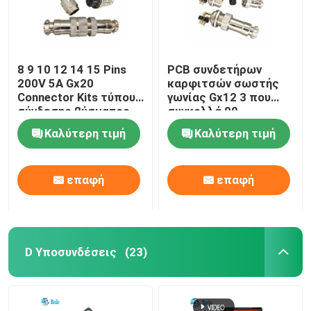
8 9 10 12 14 15 Pins
PCB συνδετήρων
200V 5A Gx20
καρφιτσών σωστής
Connector Kits τύπου
γωνίας Gx12 3 που
σύνδεσης βύσματος
συγκολλά 90
και υποδοχής
καρφίτσες 3A 200V
Καλύτερη τιμή
Καλύτερη τιμή
βαθμού
επαφή
επαφή
D Υποσυνδέσεις
(23)