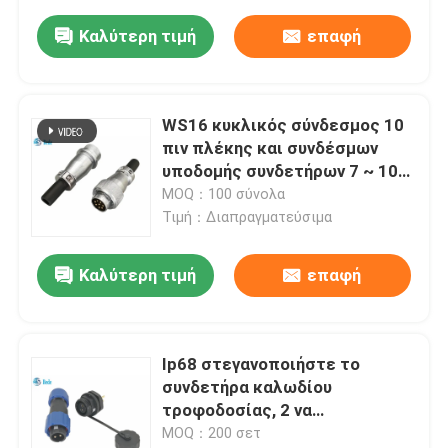
Καλύτερη τιμή
επαφή
WS16 κυκλικός σύνδεσμος 10
πιν πλέκης και συνδέσμων
υποδομής συνδετήρων 7 ~ 10
πιν 5A 400V
MOQ：100 σύνολα
Τιμή：Διαπραγματεύσιμα
Καλύτερη τιμή
επαφή
Ip68 στεγανοποιήστε το
συνδετήρα καλωδίου
τροφοδοσίας, 2 να
τοποθετήσει επιτροπής
MOQ：200 σετ