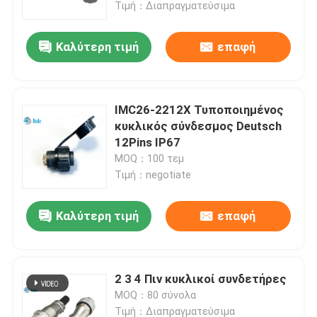
καρφιτσών M13 συνδετήρας
Τιμή：Διαπραγματεύσιμα
Καλύτερη τιμή
επαφή
IMC26-2212X Τυποποιημένος
κυκλικός σύνδεσμος Deutsch
12Pins IP67
MOQ：100 τεμ
Τιμή：negotiate
Καλύτερη τιμή
επαφή
Σπίτι
Προϊόντα
2 3 4 Πιν κυκλικοί συνδετήρες
MOQ：80 σύνολα
Σχετικά με εμάς
Τιμή：Διαπραγματεύσιμα