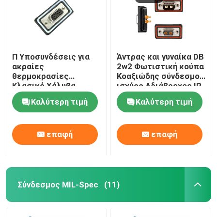
Π Υποσυνδέσεις για
Άντρας και γυναίκα DB
ακραίες
2w2 Φωτιστική κούπα
θερμοκρασίες
Κοαξιώδης σύνδεσμος
Κλασικό Χάλυβα
ισχύος Αδιάβροχος IP
Χάλυβα Χάλυβα
68
Καλύτερη τιμή
Καλύτερη τιμή
Χρυσαφένιο
Χρυσαφένιο Πινάκια
IP68 Αδιάβροχα -55°C
επαφή
επαφή
έως 125°C
Σύνδεσμος MIL-Spec
(11)