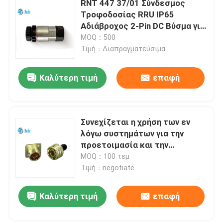
RNT 447 37/01 Σύνδεσμος
Τροφοδοσίας RRU IP65
γρήγορο τερματικό μπλοκ
Αδιάβροχος 2-Pin DC Βύσμα για
Ericsson
MOQ：500
Τιμή：Διαπραγματεύσιμα
Συζευκτήρας HDMI
Καλύτερη τιμή
επαφή
Συνδετήρας αυτοκινήτου
Συνεχίζεται η χρήση των εν
λόγω συστημάτων για την
προετοιμασία και την
εκτέλεση των σχεδίων.
MOQ：100 τεμ
Τιμή：negotiate
Καλύτερη τιμή
επαφή