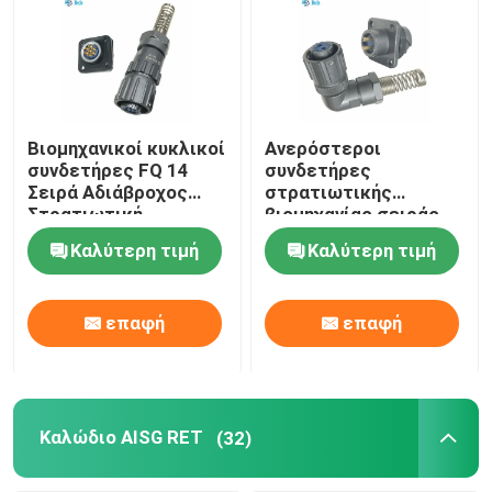
Βιομηχανικοί κυκλικοί
Ανερόστεροι
συνδετήρες FQ 14
συνδετήρες
Σειρά Αδιάβροχος
στρατιωτικής
Στρατιωτική
βιομηχανίας σειράς
βιομηχανία
FQ 18 2~7Pins και
Καλύτερη τιμή
Καλύτερη τιμή
12Pins
επαφή
επαφή
Καλώδιο AISG RET
(32)