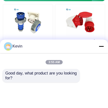
3 πιν 220V-250V
Βύσμα και υποδοχή
Σωλήνη βιομηχανικής
σύνδεσης Commando
Kevin
πρίζας με βαθμολογία
IEC 60309 380-415V
IP67 - 16 Amp
16Amp Τύπος
επιτοίχιας
3:55 AM
Καλύτερη τιμή
Καλύτερη τιμή
τοποθέτησης
Good day, what product are you looking 
for?
επαφή
επαφή
Δείτε περισσότερων