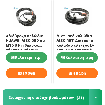
Αδιάβροχο καλώδιο
Δικτυακά καλώδια
HUAWEI AISG DB9 σε
AISG RET Δικτυακό
M16 8 Pin θηλυκό,
καλώδιο ελέγχου D-
μήκους 5 μέτρων
Sub 9 Pin αρσενικό
προς AISG 8 Pin
Καλύτερη τιμή
Καλύτερη τιμή
θηλυκό 10 μέτρα
επαφή
επαφή
βιομηχανική υποδοχή βουλωμάτων
(31)