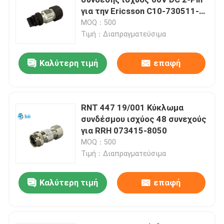
για την Ericsson C10-730511-
Z2S
MOQ：500
D Υποσυνδέσεις
Τιμή：Διαπραγματεύσιμα
Σύνδεσμος MIL-Spec
Καλύτερη τιμή
επαφή
Κυκλικοί σύνδεσμοι
RNT 447 19/001 Κύκλωμα
συνδέσμου ισχύος 48 συνεχούς
Καλώδιο AISG RET
για RRH 073415-8050
MOQ：500
βιομηχανική υποδοχή βουλωμάτων
Τιμή：Διαπραγματεύσιμα
Καλύτερη τιμή
επαφή
Αδιάβροχοι σύνδεσμοι καλωδίων
αδιάβροχο κιβώτιο συνδέσεων