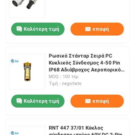
περιοδεία στο εργοστάσιο
Καλύτερη τιμή
επαφή
Έλεγχος ποιότητας
Επικοινωνήστε μαζί μας
Ρωσικό Στάνταρ Σειρά PC
Κυκλικός Σύνδεσμος 4-50 Pin
IP68 Αδιάβροχος Αεροπορικός
Ειδήσεις
Βύσμα
MOQ：100 τεμ
Τιμή：negotiate
Μπλογκ
Καλύτερη τιμή
επαφή
Ζητήστε μια προσφορά
RNT 447 37/01 Κύκλος
Συνδετήρας αεροπορίας GX
σύνδεσης ισχύος 60V DC 2-Pin