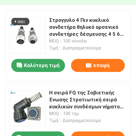
Στρογγυλο 4 Πιν κυκλικό
συνδετήρα θηλυκό αρσενικό
συνδετήρες δέσμευσης 4 5 6
πιν 5A 500V
MOQ：100 σύνολα
Τιμή：Διαπραγματεύσιμα
Καλύτερη τιμή
επαφή
Η σειρά FQ της Σοβιετικής
Ένωσης Στρατιωτική σειρά
κυκλικών συνδέσμων νήματος
ανδρών και γυναικών
MOQ：100 τεμ
Τιμή：Διαπραγματεύσιμα