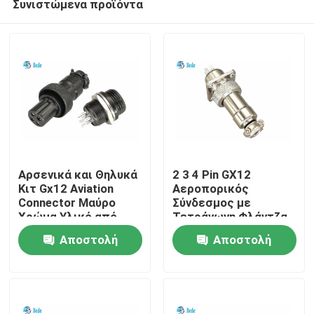
Συνιστώμενα προϊόντα
Αρσενικά και Θηλυκά
2 3 4 Pin GX12
Κιτ Gx12 Aviation
Αεροπορικός
Connector Μαύρο
Σύνδεσμος με
Χρώμα Υλικό από
Τετράγωνη Φλάντζα
Σπίτι
Κράμα Ψευδαργύρου
Αρσενικό και Θηλυκό
Αποστολή
Αποστολή
Σετ
Προϊόντα
ερώτησης
ερώτησης
Σχετικά με εμάς