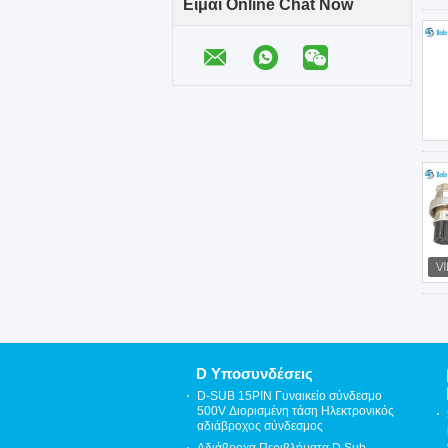
Είμαι Online Chat Now
D Υποσυνδέσεις
D-SUB 15PIN Γυναικείο σύνδεσμο
500V Διορισμένη τάση Ηλεκτρονικός
αδιάβροχος σύνδεσμος