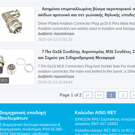
Ασημένια επιμεταλλωμένη βύσμα αεροπορικού σ
ακίδων αρσενικό και σετ γωνιακής θηλυκής υποδο
Silver Plated Aviation Connector Plug gx16 6 Pins Male A
Aviation connectors are widely used in Aviation and Navigation
Διαβάστε περισσότερα
2025-03-12 17:01:32
7 Πιν Gx16 Συνδέτης Αεροπορίας M16 Συνδέτες 
και Σημείο για Σιδηροδρομική Μεταφορά
7 Pin Gx16 M16 Connectors Plug And Socket Sets For Aviati
aviation connector, the male end bolted to the panel, a 16m
Διαβάστε περισσότερα
2026-01-14 10:24:04
Page 1 of 2
|<
<<
1
2
>
βιομηχανική υποδοχή
Καλώδιο AISG RET
βουλωμάτων
ΕΡΙΚΣΟΝ RRU Συμπλέκτης συνεχού
ρεύματος RNT 447 19/001
5 βιομηχανικό βούλωμα καρφιτσών &
βιομηχανικός συνδετήρας IP44 AC380-
Καλώδια ελέγχου RET MCU σε RCU
415V 16A δύναμης υποδοχών