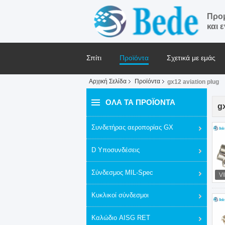
Προμ
και 
Σπίτι
Προϊόντα
Σχετικά με εμάς
Αρχική Σελίδα
Προϊόντα
gx12 aviation plug
Ζητήστε ένα απόσπασμα
Ειδήσεις
ΌΛΑ ΤΑ ΠΡΟΪΌΝΤΑ
g
Συνδετήρας αεροπορίας GX
D Υποσυνδέσεις
Σύνδεσμος MIL-Spec
Κυκλικοί σύνδεσμοι
Καλώδιο AISG RET