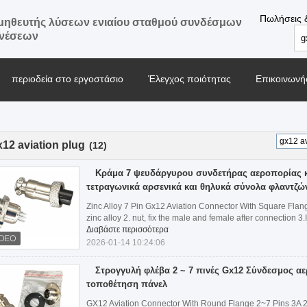
Πωλήσεις 
ηθευτής λύσεων ενιαίου σταθμού συνδέσμων
ενέσεων
περιοδεία στο εργοστάσιο
Έλεγχος ποιότητας
Επικοινωνήσ
Μπλογκ
x12 aviation plug
(12)
Κράμα 7 ψευδάργυρου συνδετήρας αεροπορίας κ
τετραγωνικά αρσενικά και θηλυκά σύνολα φλαντζώ
Zinc Alloy 7 Pin Gx12 Aviation Connector With Square Flan
zinc alloy 2. nut, fix the male and female after connection 3.I
Διαβάστε περισσότερα
2026-01-14 10:24:06
Στρογγυλή φλέβα 2 ~ 7 πινές Gx12 Σύνδεσμος αε
τοποθέτηση πάνελ
GX12 Aviation Connector With Round Flange 2~7 Pins 3A 2