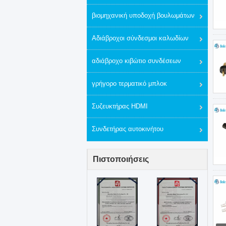
βιομηχανική υποδοχή βουλωμάτων
Αδιάβροχοι σύνδεσμοι καλωδίων
αδιάβροχο κιβώτιο συνδέσεων
γρήγορο τερματικό μπλοκ
Συζευκτήρας HDMI
Συνδετήρας αυτοκινήτου
Πιστοποιήσεις