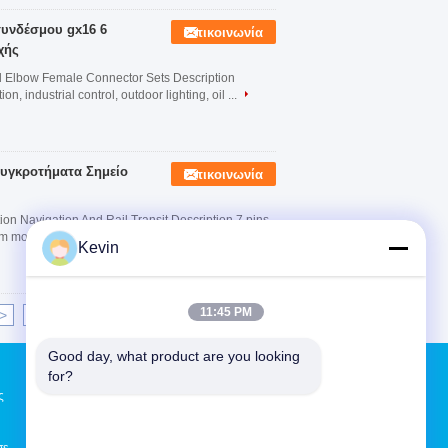
υνδέσμου gx16 6
Επικοινωνία
χής
nd Elbow Female Connector Sets Description
, industrial control, outdoor lighting, oil ...
Συγκροτήματα Σημείο
Επικοινωνία
on Navigation And Rail Transit Description 7 pins
m mounting hole needs to be reserved on the ...
Kevin
11:45 PM
>
>|
Good day, what product are you looking 
Αίτηση κράτησης
for?
ς
Στείλε
sgs