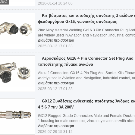
2026-01-14 10:24:06
Κιτ βύσματος και υποδοχής σύνδεσης 3 ακίδων
ψευδαργύρου Gx16, γωνιακός σύνδεσμος
Zinc Alloy Material Welding Gx16 3 Pin Connector Plug And
are widely used in Aviation and Navigation, industrial control
Διαβάστε περισσότερα
2025-03-12 17:01:33
Αεροσκάφος Gx16 4 Pin Connector Set Plug And 
τοποθέτησης πίνακα αγκώνα
Aircraft Connectors GX16 4 Pin Plug And Socket Kits Elbo
widely used in Aviation and Navigation, industrial control, ou
Διαβάστε περισσότερα
2025-03-12 17:01:33
GX12 Συνδέσεις ανθεκτικής ποιότητας Άνδρας κα
4 5 6 7 πιν 3A 200V
GX12 Rugged-Grade Connectors Male and Female Docking 2
1.housing for male connector, zinc alloy materials with nickel
Διαβάστε περισσότερα
2026-07-29 15:31:12