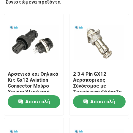
Συνιστώμενα προϊόντα
Αρσενικά και Θηλυκά
2 3 4 Pin GX12
Κιτ Gx12 Aviation
Αεροπορικός
Connector Μαύρο
Σύνδεσμος με
Χρώμα Υλικό από
Τετράγωνη Φλάντζα
Σπίτι
Κράμα Ψευδαργύρου
Αρσενικό και Θηλυκό
Αποστολή
Αποστολή
Σετ
Προϊόντα
ερώτησης
ερώτησης
Σχετικά με εμάς