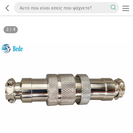
2
/
4