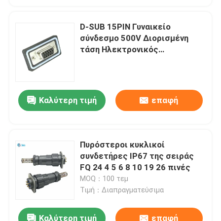
D-SUB 15PIN Γυναικείο
σύνδεσμο 500V Διορισμένη
τάση Ηλεκτρονικός
αδιάβροχος σύνδεσμος
Καλύτερη τιμή
επαφή
Πυρόστεροι κυκλικοί
συνδετήρες IP67 της σειράς
FQ 24 4 5 6 8 10 19 26 πινές
MOQ：100 τεμ
Τιμή：Διαπραγματεύσιμα
Καλύτερη τιμή
επαφή