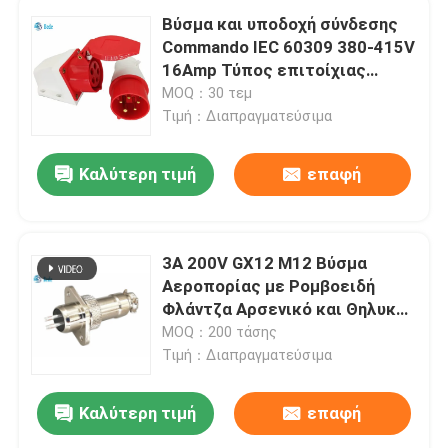
Βύσμα και υποδοχή σύνδεσης
Commando IEC 60309 380-415V
16Amp Τύπος επιτοίχιας
τοποθέτησης
MOQ：30 τεμ
Τιμή：Διαπραγματεύσιμα
Καλύτερη τιμή
επαφή
3A 200V GX12 M12 Βύσμα
Αεροπορίας με Ρομβοειδή
Φλάντζα Αρσενικό και Θηλυκό
Σετ
MOQ：200 τάσης
Τιμή：Διαπραγματεύσιμα
Καλύτερη τιμή
επαφή