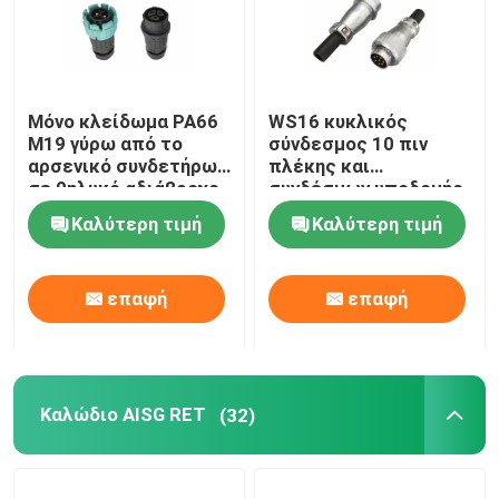
Μόνο κλείδωμα PA66
WS16 κυκλικός
M19 γύρω από το
σύνδεσμος 10 πιν
αρσενικό συνδετήρων
πλέκης και
σε θηλυκό αδιάβροχο
συνδέσμων υποδομής
IP68
συνδετήρων 7 ~ 10
Καλύτερη τιμή
Καλύτερη τιμή
πιν 5A 400V
επαφή
επαφή
Καλώδιο AISG RET
(32)