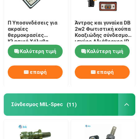
Π Υποσυνδέσεις για
Άντρας και γυναίκα DB
ακραίες
2w2 Φωτιστική κούπα
θερμοκρασίες
Κοαξιώδης σύνδεσμος
Κλασικό Χάλυβα
ισχύος Αδιάβροχος IP
Χάλυβα Χάλυβα
68
Καλύτερη τιμή
Καλύτερη τιμή
Χρυσαφένιο
Χρυσαφένιο Πινάκια
IP68 Αδιάβροχα -55°C
επαφή
επαφή
έως 125°C
Σύνδεσμος MIL-Spec
(11)