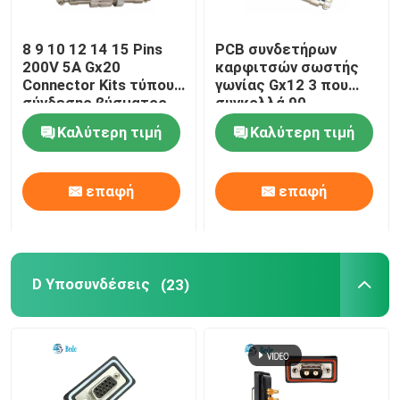
γρήγορο τερματικό μπλοκ
8 9 10 12 14 15 Pins
PCB συνδετήρων
200V 5A Gx20
καρφιτσών σωστής
Connector Kits τύπου
γωνίας Gx12 3 που
Συζευκτήρας HDMI
σύνδεσης βύσματος
συγκολλά 90
και υποδοχής
καρφίτσες 3A 200V
Καλύτερη τιμή
Καλύτερη τιμή
βαθμού
Συνδετήρας αυτοκινήτου
επαφή
επαφή
D Υποσυνδέσεις
(23)