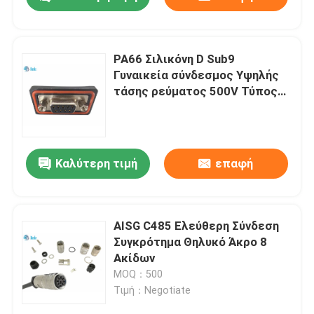
PA66 Σιλικόνη D Sub9
Γυναικεία σύνδεσμος Υψηλής
τάσης ρεύματος 500V Τύπος
τοποθέτησης
Καλύτερη τιμή
επαφή
Σπίτι
AISG C485 Ελεύθερη Σύνδεση
Συγκρότημα Θηλυκό Άκρο 8
Ακίδων
Προϊόντα
MOQ：500
Τιμή：Negotiate
Σχετικά με εμάς