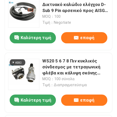
Δικτυακό καλώδιο ελέγχου D-
Sub 9 Pin αρσενικό προς AISG 8
Pin θηλυκό 10 μέτρα
MOQ：100
Τιμή：Negotiate
Καλύτερη τιμή
επαφή
WS20 5 6 7 8 Πιν κυκλικός
σύνδεσμος με τετραγωνική
φλέβα και κάλυψη σκόνης
500V 10A
MOQ：100 σύνολα
Τιμή：Διαπραγματεύσιμα
Καλύτερη τιμή
επαφή