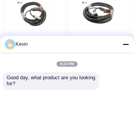
Αδιάβροχο καλώδιο
Δικτυακά καλώδια
HUAWEI AISG DB9 σε
AISG RET Δικτυακό
Kevin
M16 8 Pin θηλυκό,
καλώδιο ελέγχου D-
μήκους 5 μέτρων
Sub 9 Pin αρσενικό
προς AISG 8 Pin
8:23 PM
Καλύτερη τιμή
Καλύτερη τιμή
θηλυκό 10 μέτρα
Good day, what product are you looking 
for?
επαφή
επαφή
Δείτε περισσότερων
Αρχική Σελίδα
Περίπου εμείς
επαφή
Desktop Site