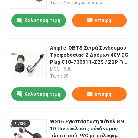
καρφιτσών M13 συνδετήρας
Τιμή：Διαπραγματεύσιμα
Καλύτερη τιμή
επαφή
Amphe-OBTS Σειρά Συνδέσμου
Τροφοδοσίας 2 Δρόμων 48V DC
Plug C10-730511-Z2S / Z2P Για
Πύργο Κινητής Τηλεφωνίας
MOQ：500
Τιμή：35
Καλύτερη τιμή
επαφή
Σπίτι
Προϊόντα
WS16 Εγκατάσταση πάνελ 8 9
10 Πιν κυκλικός σύνδεσμος
πλαστικού PVC με κάλυψη
Σχετικά με εμάς