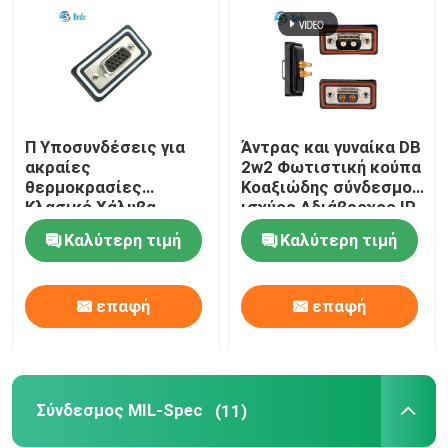
Π Υποσυνδέσεις για
Άντρας και γυναίκα DB
ακραίες
2w2 Φωτιστική κούπα
θερμοκρασίες
Κοαξιώδης σύνδεσμος
Κλασικό Χάλυβα
ισχύος Αδιάβροχος IP
Χάλυβα Χάλυβα
68
Καλύτερη τιμή
Καλύτερη τιμή
Χρυσαφένιο
Χρυσαφένιο Πινάκια
IP68 Αδιάβροχα -55°C
επαφή
επαφή
έως 125°C
Σύνδεσμος MIL-Spec
(11)