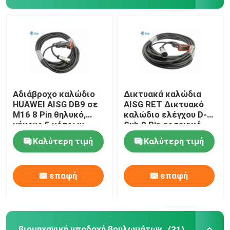
Αδιάβροχο καλώδιο
Δικτυακά καλώδια
HUAWEI AISG DB9 σε
AISG RET Δικτυακό
M16 8 Pin θηλυκό,
καλώδιο ελέγχου D-
μήκους 5 μέτρων
Sub 9 Pin αρσενικό
προς AISG 8 Pin
Καλύτερη τιμή
Καλύτερη τιμή
θηλυκό 10 μέτρα
επαφή
επαφή
βιομηχανική υποδοχή βουλωμάτων
(31)