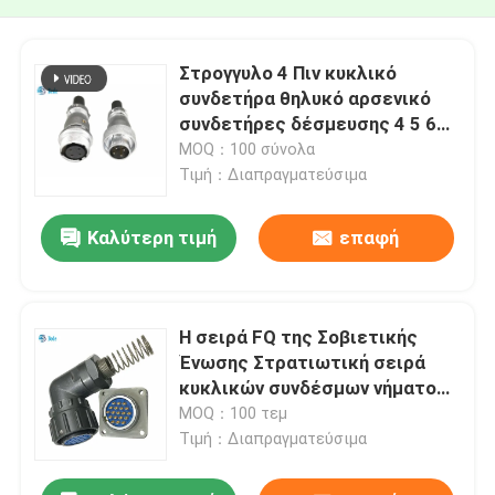
Στρογγυλο 4 Πιν κυκλικό
συνδετήρα θηλυκό αρσενικό
συνδετήρες δέσμευσης 4 5 6
πιν 5A 500V
MOQ：100 σύνολα
Τιμή：Διαπραγματεύσιμα
Καλύτερη τιμή
επαφή
Η σειρά FQ της Σοβιετικής
Ένωσης Στρατιωτική σειρά
κυκλικών συνδέσμων νήματος
ανδρών και γυναικών
MOQ：100 τεμ
Τιμή：Διαπραγματεύσιμα