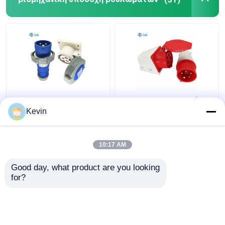
3 πιν 220V-250V
Βύσμα και υποδοχή
Σωλήνη βιομηχανικής
σύνδεσης Commando
Kevin
πρίζας με βαθμολογία
IEC 60309 380-415V
IP67 - 16 Amp
16Amp Τύπος
επιτοίχιας
10:17 AM
Καλύτερη τιμή
Καλύτερη τιμή
τοποθέτησης
Good day, what product are you looking 
for?
επαφή
επαφή
Δείτε περισσότερων