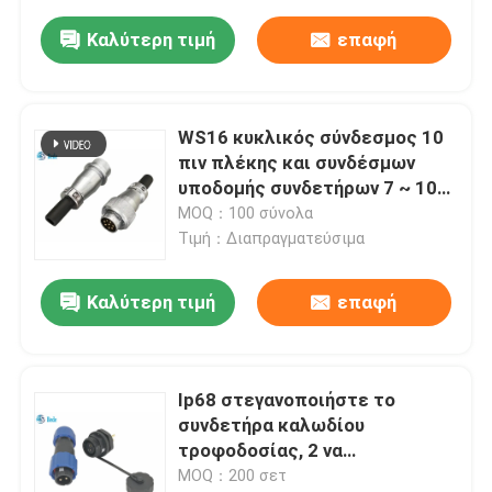
Καλύτερη τιμή
επαφή
WS16 κυκλικός σύνδεσμος 10
πιν πλέκης και συνδέσμων
υποδομής συνδετήρων 7 ~ 10
πιν 5A 400V
MOQ：100 σύνολα
Τιμή：Διαπραγματεύσιμα
Καλύτερη τιμή
επαφή
Ip68 στεγανοποιήστε το
συνδετήρα καλωδίου
τροφοδοσίας, 2 να
τοποθετήσει επιτροπής
MOQ：200 σετ