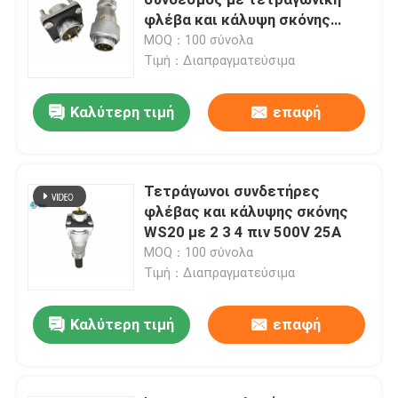
φλέβα και κάλυψη σκόνης
500V 10A
MOQ：100 σύνολα
D Υποσυνδέσεις
Τιμή：Διαπραγματεύσιμα
Σύνδεσμος MIL-Spec
Καλύτερη τιμή
επαφή
Κυκλικοί σύνδεσμοι
Τετράγωνοι συνδετήρες
φλέβας και κάλυψης σκόνης
Καλώδιο AISG RET
WS20 με 2 3 4 πιν 500V 25A
MOQ：100 σύνολα
βιομηχανική υποδοχή βουλωμάτων
Τιμή：Διαπραγματεύσιμα
Καλύτερη τιμή
επαφή
Αδιάβροχοι σύνδεσμοι καλωδίων
αδιάβροχο κιβώτιο συνδέσεων