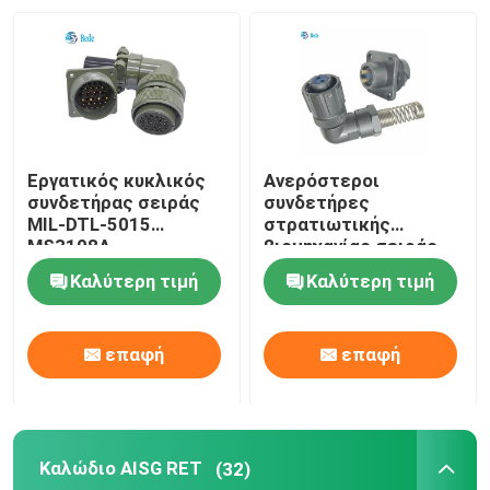
Εργατικός κυκλικός
Ανερόστεροι
συνδετήρας σειράς
συνδετήρες
MIL-DTL-5015
στρατιωτικής
MS3108A
βιομηχανίας σειράς
FQ 18 2~7Pins και
Καλύτερη τιμή
Καλύτερη τιμή
12Pins
επαφή
επαφή
Καλώδιο AISG RET
(32)