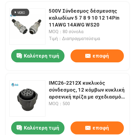
500V Σύνδεσμος δέσμευσης
καλωδίων 5 7 8 9 10 12 14Pin
11AWG 14AWG WS20
MOQ：80 σύνολα
Τιμή：Διαπραγματεύσιμα
Καλύτερη τιμή
επαφή
IMC26-2212X κυκλικός
σύνδεσμος, 12 κόμβων κυκλική
αρσενική πρίζα με σχεδιασμό
Snap-on
MOQ：500
Καλύτερη τιμή
επαφή