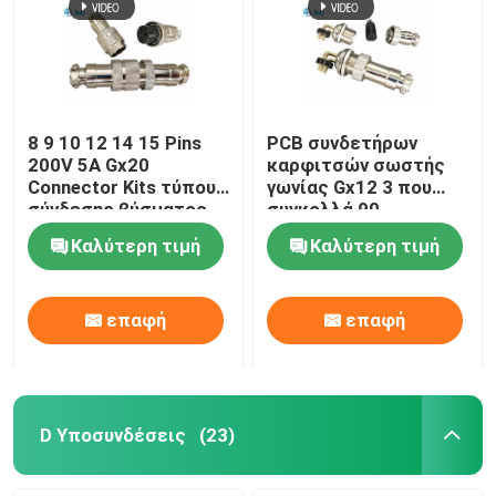
8 9 10 12 14 15 Pins
PCB συνδετήρων
200V 5A Gx20
καρφιτσών σωστής
Connector Kits τύπου
γωνίας Gx12 3 που
σύνδεσης βύσματος
συγκολλά 90
και υποδοχής
καρφίτσες 3A 200V
Καλύτερη τιμή
Καλύτερη τιμή
βαθμού
επαφή
επαφή
D Υποσυνδέσεις
(23)