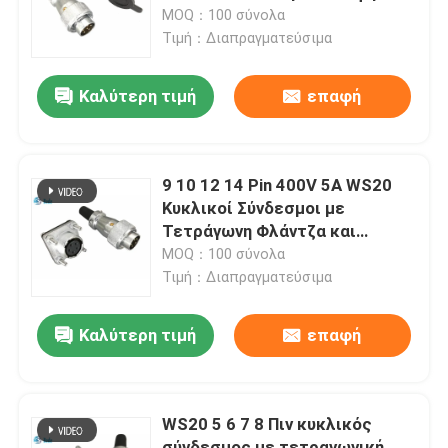
σκόνης
MOQ：100 σύνολα
Τιμή：Διαπραγματεύσιμα
περιοδεία στο εργοστάσιο
Καλύτερη τιμή
επαφή
Έλεγχος ποιότητας
Επικοινωνήστε μαζί μας
9 10 12 14 Pin 400V 5A WS20
Κυκλικοί Σύνδεσμοι με
Τετράγωνη Φλάντζα και
Ειδήσεις
Κάλυμμα Σκόνης
MOQ：100 σύνολα
Τιμή：Διαπραγματεύσιμα
Μπλογκ
Καλύτερη τιμή
επαφή
Ζητήστε μια προσφορά
WS20 5 6 7 8 Πιν κυκλικός
Συνδετήρας αεροπορίας GX
σύνδεσμος με τετραγωνική