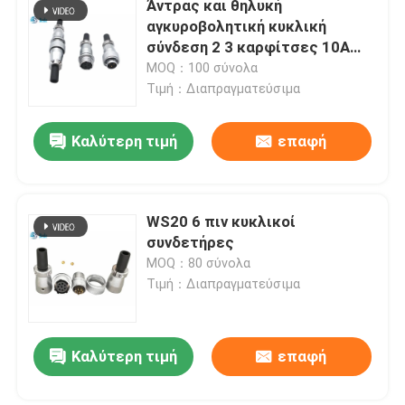
Άντρας και θηλυκή
αγκυροβολητική κυκλική
γρήγορο τερματικό μπλοκ
σύνδεση 2 3 καρφίτσες 10A
500V
MOQ：100 σύνολα
Τιμή：Διαπραγματεύσιμα
Συζευκτήρας HDMI
Καλύτερη τιμή
επαφή
Συνδετήρας αυτοκινήτου
WS20 6 πιν κυκλικοί
συνδετήρες
MOQ：80 σύνολα
Τιμή：Διαπραγματεύσιμα
Καλύτερη τιμή
επαφή