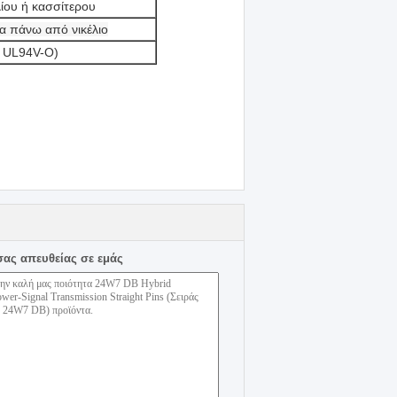
λίου ή κασσίτερου
α πάνω από νικέλιο
ε UL94V-O)
σας απευθείας σε εμάς