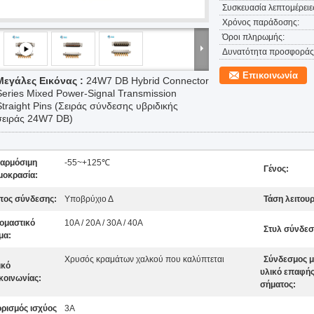
Συσκευασία λεπτομέρειε
Χρόνος παράδοσης:
Όροι πληρωμής:
Δυνατότητα προσφοράς
Επικοινωνία
Μεγάλες Εικόνας :
24W7 DB Hybrid Connector
Series Mixed Power-Signal Transmission
Straight Pins (Σειράς σύνδεσης υβριδικής
σειράς 24W7 DB)
αρμόσιμη
-55~+125℃
Γένος:
μοκρασία:
πος σύνδεσης:
Υποβρύχιο Δ
Τάση λειτουρ
ομαστικό
10A / 20A / 30A / 40A
Στυλ σύνδεσ
μα:
Χρυσός κραμάτων χαλκού που καλύπτεται
Σύνδεσμος μ
ικό
υλικό επαφή
κοινωνίας:
σήματος:
ορισμός ισχύος
3Α