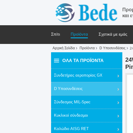
Προμ
και 
Σπίτι
Προϊόντα
Σχετικά με εμάς
Αρχική Σελίδα
Προϊόντα
D Υποσυνδέσεις
2
Ζητήστε ένα απόσπασμα
Ειδήσεις
24
ΌΛΑ ΤΑ ΠΡΟΪΌΝΤΑ
Pi
Συνδετήρας αεροπορίας GX
D Υποσυνδέσεις
Σύνδεσμος MIL-Spec
Κυκλικοί σύνδεσμοι
Καλώδιο AISG RET