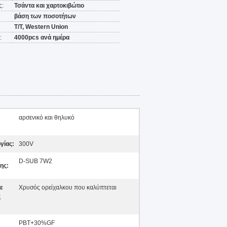
ς:
Τσάντα και χαρτοκιβώτιο
βάση των ποσοτήτων
T/T, Western Union
:
4000pcs ανά ημέρα
αρσενικό και θηλυκό
γίας:
300V
D-SUB 7W2
ης:
ε
Χρυσός ορείχαλκου που καλύπτεται
ς
PBT+30%GF