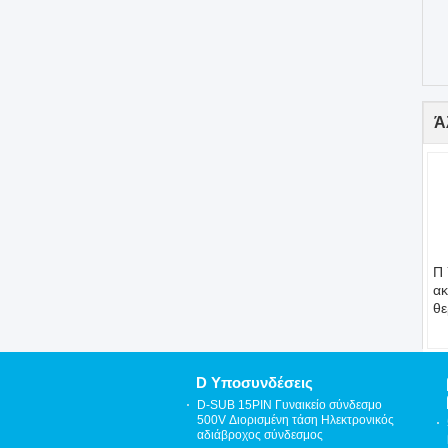
Ά
Π 
ακ
θε
Κλ
Χ
Χρ
Χρ
D Υποσυνδέσεις
IP
D-SUB 15PIN Γυναικείο σύνδεσμο
-5
500V Διορισμένη τάση Ηλεκτρονικός
αδιάβροχος σύνδεσμος