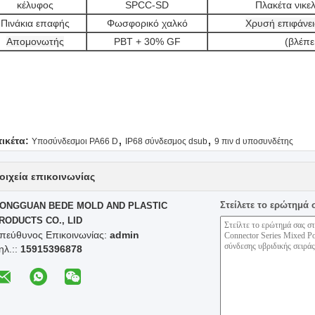
κέλυφος
SPCC-SD
Πλακέτα νικε
Πινάκια επαφής
Φωσφορικό χαλκό
Χρυσή επιφάνει
Απομονωτής
PBT + 30% GF
(βλέπ
,
,
τικέτα:
Υποσύνδεσμοι PA66 D
IP68 σύνδεσμος dsub
9 πιν d υποσυνδέτης
οιχεία επικοινωνίας
Στείλετε το ερώτημά 
ONGGUAN BEDE MOLD AND PLASTIC
RODUCTS CO., LID
πεύθυνος Επικοινωνίας:
admin
ηλ.::
15915396878