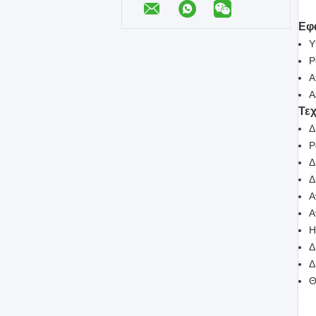
Εφ
Υ
Ρ
Α
Α
Τε
Δ
Ρ
Δ
Δ
Α
Α
Η
Δ
Δ
Θ