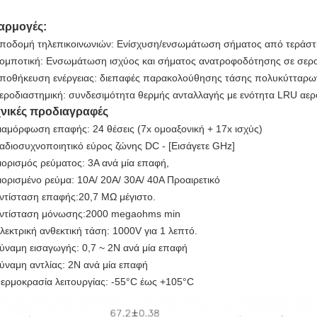
αρμογές:
ποδομή τηλεπικοινωνιών: Ενίσχυση/ενσωμάτωση σήματος από τεράστ
ομποτική: Ενσωμάτωση ισχύος και σήματος ανατροφοδότησης σε σερο
ποθήκευση ενέργειας: διεπαφές παρακολούθησης τάσης πολυκύτταρ
εροδιαστημική: συνδεσιμότητα θερμής ανταλλαγής με ενότητα LRU αε
χνικές προδιαγραφές
ιαμόρφωση επαφής: 24 θέσεις (7x ομοαξονική + 17x ισχύς)
αδιοσυχνοποιητικό εύρος ζώνης DC - [Εισάγετε GHz]
ιορισμός ρεύματος: 3A ανά μία επαφή,
ιορισμένο ρεύμα: 10A/ 20A/ 30A/ 40A Προαιρετικό
ντίσταση επαφής:20,7 MΩ μέγιστο.
ντίσταση μόνωσης:2000 megaohms min
λεκτρική ανθεκτική τάση: 1000V για 1 λεπτό.
ύναμη εισαγωγής: 0,7 ~ 2N ανά μία επαφή
ύναμη αντλίας: 2N ανά μία επαφή
ερμοκρασία λειτουργίας: -55°C έως +105°C