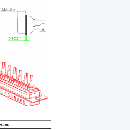
λείωσε