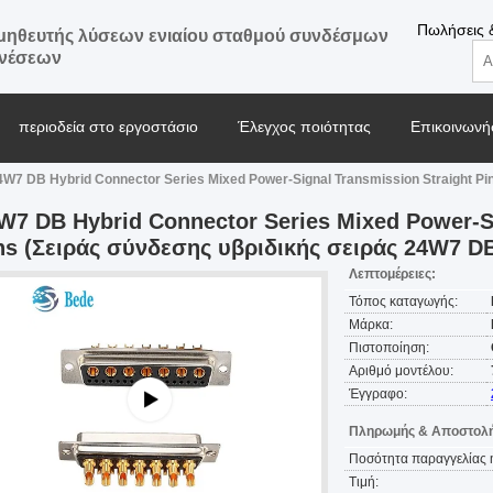
Πωλήσεις 
ηθευτής λύσεων ενιαίου σταθμού συνδέσμων
ενέσεων
περιοδεία στο εργοστάσιο
Έλεγχος ποιότητας
Επικοινωνήσ
4W7 DB Hybrid Connector Series Mixed Power-Signal Transmission Straight Pi
Μπλογκ
W7 DB Hybrid Connector Series Mixed Power-Si
ns (Σειράς σύνδεσης υβριδικής σειράς 24W7 D
Λεπτομέρειες:
Τόπος καταγωγής:
Μάρκα:
Πιστοποίηση:
Αριθμό μοντέλου:
Έγγραφο:
Πληρωμής & Αποστολή
Ποσότητα παραγγελίας 
Τιμή: