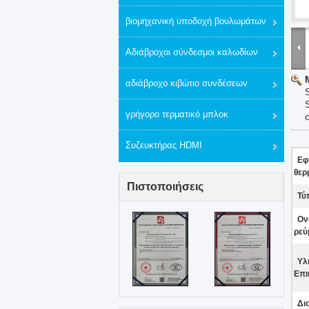
βιομηχανική υποδοχή βουλωμάτων
Αδιάβροχοι σύνδεσμοι καλωδίων
αδιάβροχο κιβώτιο συνδέσεων
γρήγορο τερματικό μπλοκ
Συζευκτήρας HDMI
Εφ
θερ
Πιστοποιήσεις
Τύ
Ον
ρεύ
Υλ
Επι
Δι