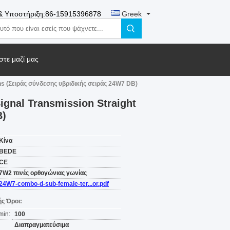
& Υποστήριξη:
86-15915396878
Greek
τε μαζί μας
ns (Σειράς σύνδεσης υβριδικής σειράς 24W7 DB)
gnal Transmission Straight
B)
Κίνα
BEDE
CE
7W2 πινές ορθογώνιας γωνίας
24W7-combo-d-sub-female-ter...or.pdf
ς Όροι:
min:
100
Διαπραγματεύσιμα