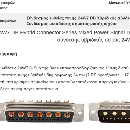
 επαφών
Μονωτικό Υλ
ατος:
Σύνδεσμος ευθείας πινής
24W7 DB Υβριδικός σύνδ
,
ισημαίνω:
Σύνδεσμος μετάδοσης σήματος μικτής ισχύος
4W7 DB Hybrid Connector Series Mixed Power-Signal Tra
σύνδεσης υβριδικής σειράς 24
ριγραφή
συνδέσεις 24W7 D-Sub της Bede επαναπροσδιορίζουν τις λύσεις διασύ
τιστοποιημένης υβριδικής διαμόρφωσης 24 πιν (7 RF ομοαξονικές + 17
τήματα κρίσιμης σημασίας που απαιτούν ταυτόχρονη παροχή ισχύος 
ιβείας σε συμπαγές αποτύπωμα.