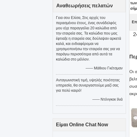
των
Αναθεωρήσεις πελατών
σήμ
Γεια σου Ελίσα, Στις αρχές του
Επ
περασμένου έτους, ένας συνάδελφός
μου είχε παραγγείλει 20 καλώδια από
την εταιρεία σας. Τα καλώδια που μας
2
έφτιαξε η εταιρεία σας δούλεψαν αρκετά
καλά, και ενδιαφέρομαι να
χρησιμοποιήσω την εταιρεία σας για να
παράγω περισσότερα από αυτά τα
Πε
καλώδια στο μέλλον.
—— Μάθιου Γκέτσμαν
Οι 
βελ
Ανταγωνιστική τιμή, υψηλής ποιότητας
υπηρεσία, θα συνεργαστούμε μαζί σας
συσ
για πολύ καιρό!
ακρ
—— Ντόνγκεκ Ιλιά
Είμαι Online Chat Now