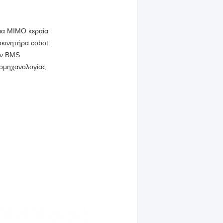
ια MIMO κεραία
κινητήρα cobot
ων BMS
ρομηχανολογίας