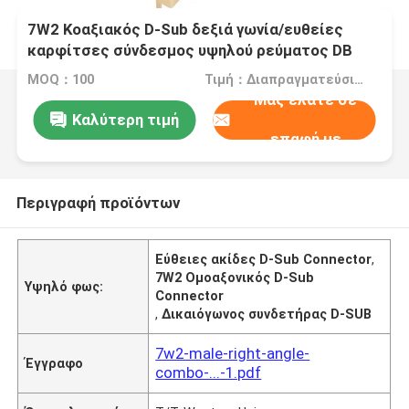
7W2 Κοαξιακός D-Sub δεξιά γωνία/ευθείες
καρφίτσες σύνδεσμος υψηλού ρεύματος DB
MOQ：100
Τιμή：Διαπραγματεύσιμα
Μας ελάτε σε
Καλύτερη τιμή
επαφή με
Περιγραφή προϊόντων
Εύθειες ακίδες D-Sub Connector
,
7W2 Ομοαξονικός D-Sub
Υψηλό φως:
Connector
,
Δικαιόγωνος συνδετήρας D-SUB
7w2-male-right-angle-
Έγγραφο
combo-...-1.pdf