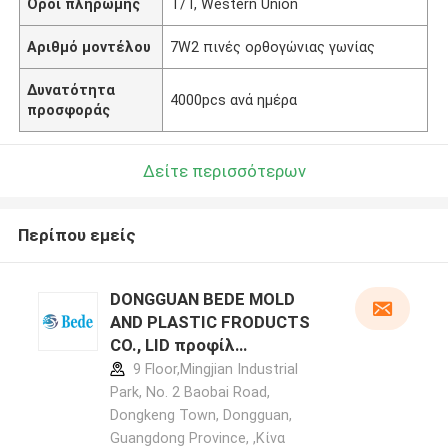
Όροι πληρωμής
T/T, Western Union
Αριθμό μοντέλου
7W2 πινές ορθογώνιας γωνίας
Δυνατότητα
4000pcs ανά ημέρα
προσφοράς
Δείτε περισσότερων
Περίπου εμείς
DONGGUAN BEDE MOLD
AND PLASTIC FRODUCTS
CO., LID προφίλ
κατασκευαστή
9 Floor,Mingjian Industrial
Park, No. 2 Baobai Road,
Dongkeng Town, Dongguan,
Guangdong Province, ,Κίνα