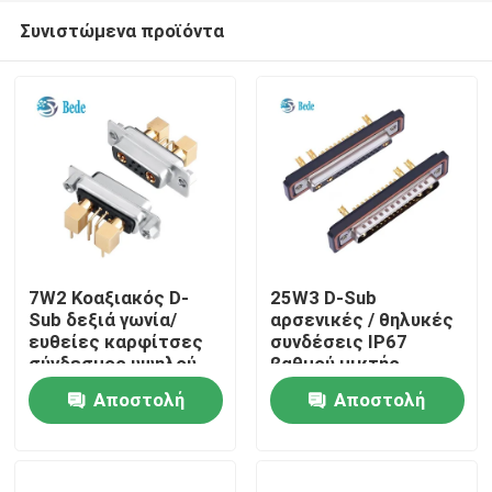
Συνιστώμενα προϊόντα
7W2 Κοαξιακός D-
25W3 D-Sub
Sub δεξιά γωνία/
αρσενικές / θηλυκές
ευθείες καρφίτσες
συνδέσεις IP67
Σπίτι
σύνδεσμος υψηλού
βαθμού μικτής
ρεύματος DB
μετάδοσης ισχύος
Αποστολή
Αποστολή
σήματος
Προϊόντα
ερώτησης
ερώτησης
Σχετικά με εμάς