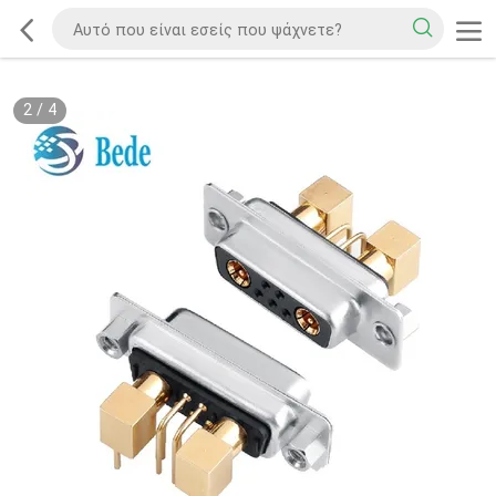
2
/
4