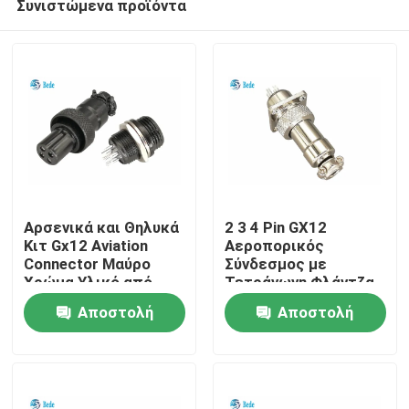
Συνιστώμενα προϊόντα
Αρσενικά και Θηλυκά
2 3 4 Pin GX12
Κιτ Gx12 Aviation
Αεροπορικός
Connector Μαύρο
Σύνδεσμος με
Χρώμα Υλικό από
Τετράγωνη Φλάντζα
Σπίτι
Κράμα Ψευδαργύρου
Αρσενικό και Θηλυκό
Αποστολή
Αποστολή
Σετ
Προϊόντα
ερώτησης
ερώτησης
Σχετικά με εμάς