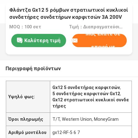
Φλάντζα Gx12 5 ρόμβων στρατιωτικοί κυκλικοί
συνδετήρες συνδετήρων καρφιτσών 3A 200V
MOQ：100 σετ
Τιμή：Διαπραγματεύσιμα
Μας ελάτε σε
Καλύτερη τιμή
επαφή με
Περιγραφή προϊόντων
Gx12 5 συνδετήρας καρφιτσών
,
5 συνδετήρας καρφιτσών Gx12
,
Υψηλό φως:
Gx12 στρατιωτικοί κυκλικοί συνδε
τήρες
Όροι πληρωμής
T/T, Western Union, MoneyGram
Αριθμό μοντέλου
gx12-RF-5 6 7