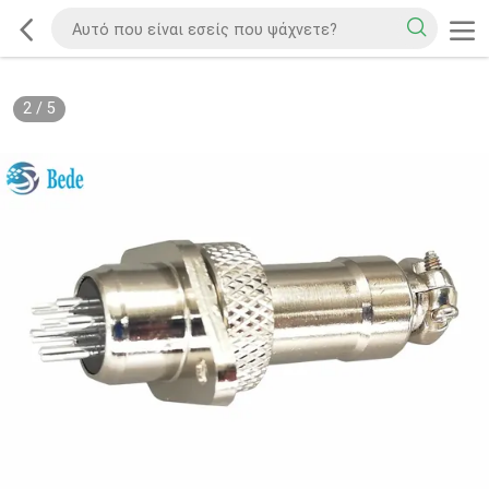
2
/
5