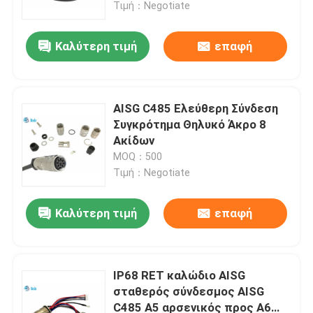
Τιμή：Negotiate
Καλύτερη τιμή
επαφή
AISG C485 Ελεύθερη Σύνδεση
Συγκρότημα Θηλυκό Άκρο 8
Ακίδων
MOQ：500
Τιμή：Negotiate
Καλύτερη τιμή
επαφή
Σπίτι
Προϊόντα
IP68 RET καλώδιο AISG
σταθερός σύνδεσμος AISG
C485 A5 αρσενικός προς A6
Σχετικά με εμάς