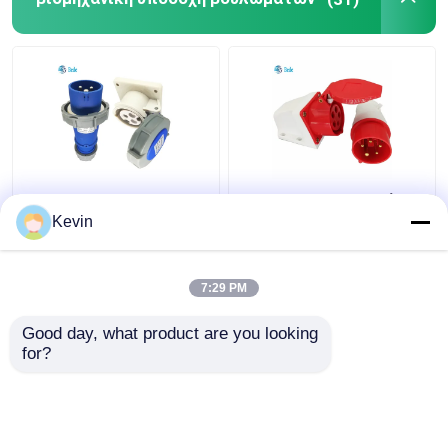
3 πιν 220V-250V
Βύσμα και υποδοχή
Σωλήνη βιομηχανικής
σύνδεσης Commando
Kevin
πρίζας με βαθμολογία
IEC 60309 380-415V
IP67 - 16 Amp
16Amp Τύπος
επιτοίχιας
7:29 PM
Καλύτερη τιμή
Καλύτερη τιμή
τοποθέτησης
Good day, what product are you looking 
for?
επαφή
επαφή
Δείτε περισσότερων