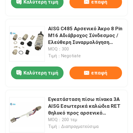
Καλύτερη τιμή
επαφή
AISG C485 Αρσενικό Άκρο 8 Pin
M16 Αδιάβροχος Σύνδεσμος /
Ελεύθερη Συναρμολόγηση
Συνδέσμου
MOQ：300
Τιμή：Negotiate
Καλύτερη τιμή
επαφή
Εγκατάσταση πίσω πίνακα 3A
AISG Εσωτερικά καλώδια RET
θηλυκό προς αρσενικό
παρατεταμένο κέλυφος
MOQ：200 τεμ
Τιμή：Διαπραγματεύσιμα