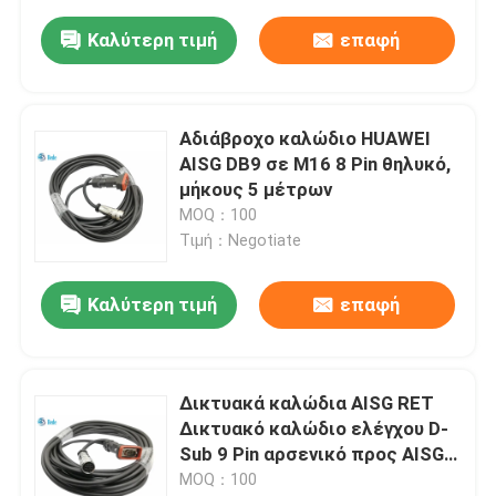
Καλύτερη τιμή
επαφή
Αδιάβροχο καλώδιο HUAWEI
AISG DB9 σε M16 8 Pin θηλυκό,
μήκους 5 μέτρων
MOQ：100
Τιμή：Negotiate
Καλύτερη τιμή
επαφή
Δικτυακά καλώδια AISG RET
Δικτυακό καλώδιο ελέγχου D-
Sub 9 Pin αρσενικό προς AISG 8
Pin θηλυκό 10 μέτρα
MOQ：100