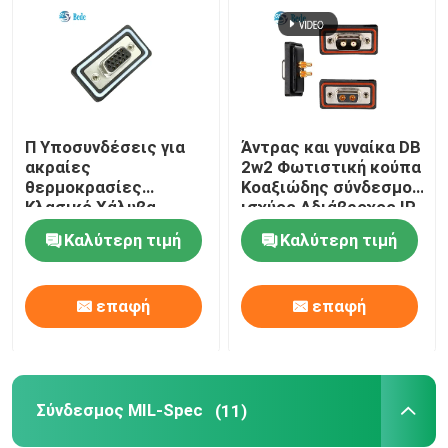
Π Υποσυνδέσεις για
Άντρας και γυναίκα DB
ακραίες
2w2 Φωτιστική κούπα
θερμοκρασίες
Κοαξιώδης σύνδεσμος
Κλασικό Χάλυβα
ισχύος Αδιάβροχος IP
Χάλυβα Χάλυβα
68
Καλύτερη τιμή
Καλύτερη τιμή
Χρυσαφένιο
Χρυσαφένιο Πινάκια
IP68 Αδιάβροχα -55°C
επαφή
επαφή
έως 125°C
Σύνδεσμος MIL-Spec
(11)