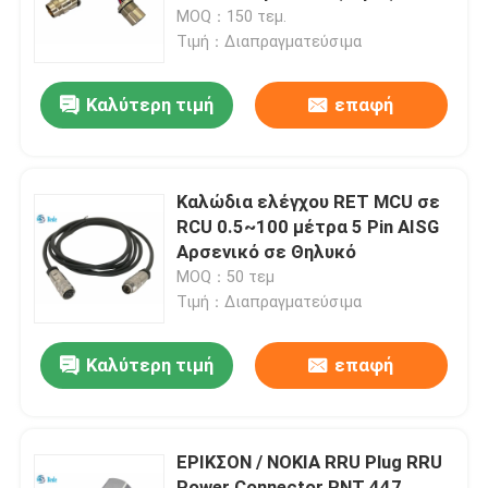
θηλυκός σύνδεσμος
MOQ：150 τεμ.
Τιμή：Διαπραγματεύσιμα
περιοδεία στο εργοστάσιο
Καλύτερη τιμή
επαφή
Έλεγχος ποιότητας
Επικοινωνήστε μαζί μας
Καλώδια ελέγχου RET MCU σε
RCU 0.5~100 μέτρα 5 Pin AISG
Αρσενικό σε Θηλυκό
Ειδήσεις
MOQ：50 τεμ
Τιμή：Διαπραγματεύσιμα
Μπλογκ
Καλύτερη τιμή
επαφή
Ζητήστε μια προσφορά
ΕΡΙΚΣΟΝ / ΝΟΚΙΑ RRU Plug RRU
Συνδετήρας αεροπορίας GX
Power Connector RNT 447