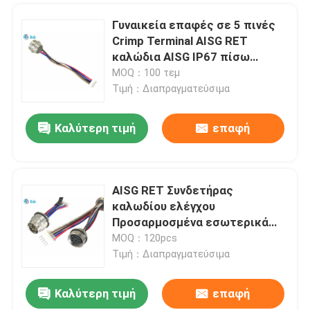
Γυναικεία επαφές σε 5 πινές
Crimp Terminal AISG RET
καλώδια AISG IP67 πίσω
πίνακα τοποθέτηση
MOQ：100 τεμ
Τιμή：Διαπραγματεύσιμα
Καλύτερη τιμή
επαφή
AISG RET Συνδετήρας
καλωδίου ελέγχου
Προσαρμοσμένα εσωτερικά
καλώδια AISG Αδιάβροχο IP68
MOQ：120pcs
Τιμή：Διαπραγματεύσιμα
Καλύτερη τιμή
επαφή