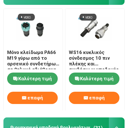
Μόνο κλείδωμα PA66
WS16 κυκλικός
M19 γύρω από το
σύνδεσμος 10 πιν
αρσενικό συνδετήρων
πλέκης και
σε θηλυκό αδιάβροχο
συνδέσμων υποδομής
IP68
συνδετήρων 7 ~ 10
Καλύτερη τιμή
Καλύτερη τιμή
πιν 5A 400V
επαφή
επαφή
βιομηχανική υποδοχή βουλωμάτων
(31)