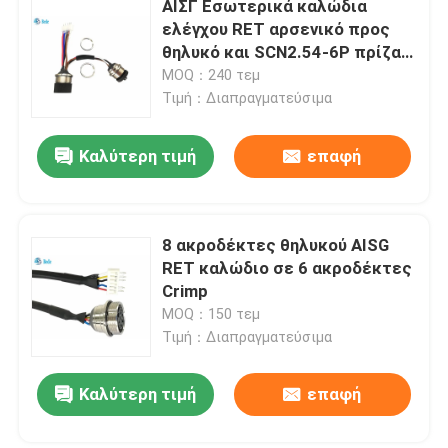
ΑΙΣΓ Εσωτερικά καλώδια
ελέγχου RET αρσενικό προς
γρήγορο τερματικό μπλοκ
θηλυκό και SCN2.54-6P πρίζα
IP67
MOQ：240 τεμ
Τιμή：Διαπραγματεύσιμα
Συζευκτήρας HDMI
Καλύτερη τιμή
επαφή
Συνδετήρας αυτοκινήτου
8 ακροδέκτες θηλυκού AISG
RET καλώδιο σε 6 ακροδέκτες
Crimp
MOQ：150 τεμ
Τιμή：Διαπραγματεύσιμα
Καλύτερη τιμή
επαφή