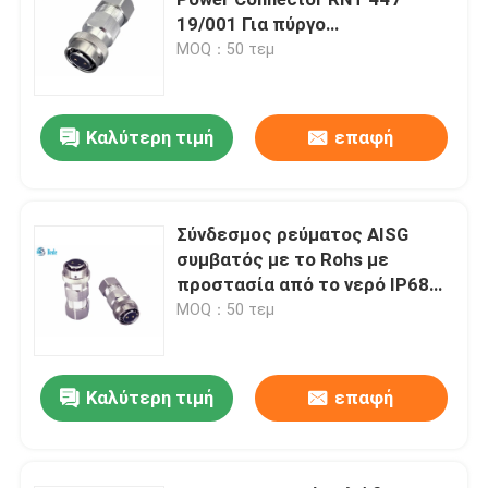
19/001 Για πύργο
σηματοδότησης
MOQ：50 τεμ
D Υποσυνδέσεις
Σύνδεσμος MIL-Spec
Καλύτερη τιμή
επαφή
Κυκλικοί σύνδεσμοι
Σύνδεσμος ρεύματος AISG
συμβατός με το Rohs με
Καλώδιο AISG RET
προστασία από το νερό IP68
για εφαρμογές υψηλής ισχύος
MOQ：50 τεμ
βιομηχανική υποδοχή βουλωμάτων
Καλύτερη τιμή
επαφή
Αδιάβροχοι σύνδεσμοι καλωδίων
αδιάβροχο κιβώτιο συνδέσεων