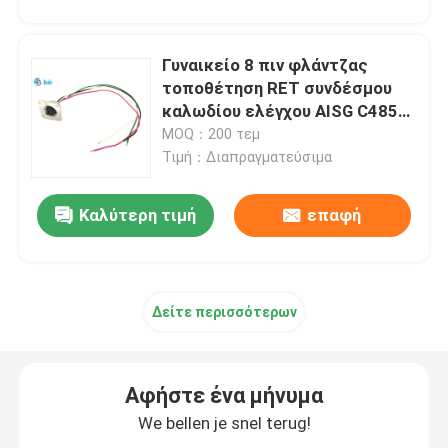
Γυναικείο 8 πιν φλάντζας
τοποθέτηση RET συνδέσμου
καλωδίου ελέγχου AISG C485
A4 στυλ
MOQ：200 τεμ
Τιμή：Διαπραγματεύσιμα
Καλύτερη τιμή
επαφή
Δείτε περισσότερων
Αφήστε ένα μήνυμα
We bellen je snel terug!