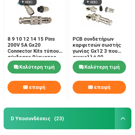
8 9 10 12 14 15 Pins
PCB συνδετήρων
200V 5A Gx20
καρφιτσών σωστής
Connector Kits τύπου
γωνίας Gx12 3 που
σύνδεσης βύσματος
συγκολλά 90
και υποδοχής
καρφίτσες 3A 200V
Καλύτερη τιμή
Καλύτερη τιμή
βαθμού
επαφή
επαφή
D Υποσυνδέσεις
(23)