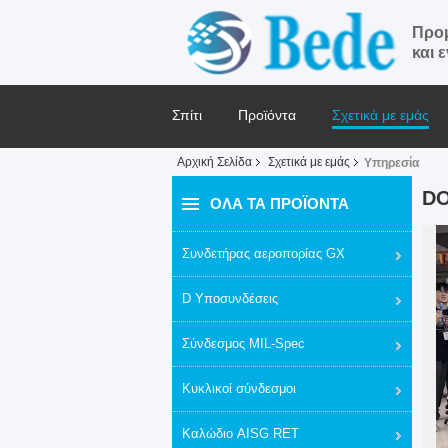
Προμ
και 
Σπίτι
Προϊόντα
Σχετικά με εμάς
Αρχική Σελίδα
Σχετικά με εμάς
Υπηρεσία
Ζητήστε ένα απόσπασμα
Ειδήσεις
DO
ΌΛΑ ΤΑ ΠΡΟΪΌΝΤΑ
Συνδετήρας αεροπορίας GX
D Υποσυνδέσεις
Σύνδεσμος MIL-Spec
Κυκλικοί σύνδεσμοι
Καλώδιο AISG RET