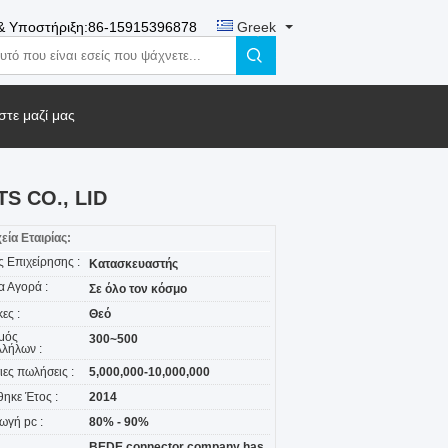
& Υποστήριξη:
86-15915396878
Greek
τε μαζί μας
 CO., LID
χεία Εταιρίας:
ς Επιχείρησης :
Κατασκευαστής
α Αγορά :
Σε όλο τον κόσμο
ες :
Θεό
μός
300~500
λήλων :
ιες πωλήσεις :
5,000,000-10,000,000
θηκε Έτος :
2014
ωγή pc :
80% - 90%
BEDE connector company has