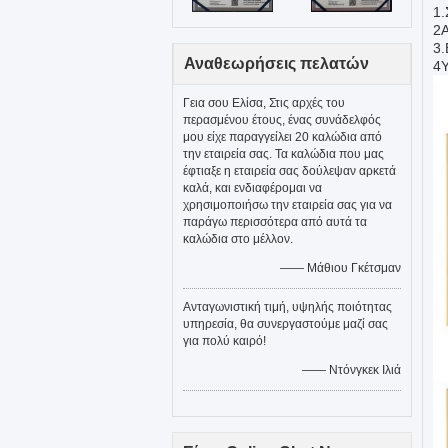
1.
2Α
3.
Αναθεωρήσεις πελατών
4
Γεια σου Ελίσα, Στις αρχές του
περασμένου έτους, ένας συνάδελφός
μου είχε παραγγείλει 20 καλώδια από
την εταιρεία σας. Τα καλώδια που μας
έφτιαξε η εταιρεία σας δούλεψαν αρκετά
καλά, και ενδιαφέρομαι να
χρησιμοποιήσω την εταιρεία σας για να
παράγω περισσότερα από αυτά τα
καλώδια στο μέλλον.
—— Μάθιου Γκέτσμαν
Ανταγωνιστική τιμή, υψηλής ποιότητας
υπηρεσία, θα συνεργαστούμε μαζί σας
για πολύ καιρό!
—— Ντόνγκεκ Ιλιά