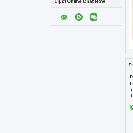
Είμαι Online Chat Now
Στ
D
F
Υ
Τ