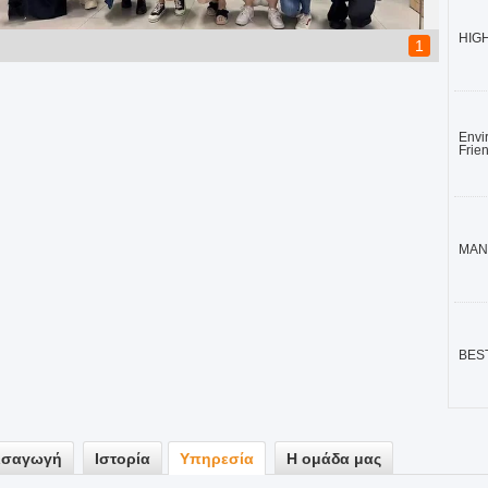
HIGH
1
Envi
Frien
MAN
BES
ισαγωγή
Ιστορία
Υπηρεσία
Η ομάδα μας