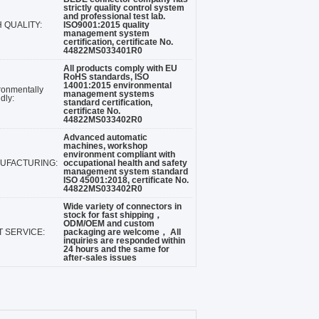
strictly quality control system
and professional test lab.
 QUALITY:
ISO9001:2015 quality
management system
certification, certificate No.
44822MS033401R0
All products comply with EU
RoHS standards, ISO
14001:2015 environmental
ronmentally
management systems
dly:
standard certification,
certificate No.
44822MS033402R0
Advanced automatic
machines, workshop
environment compliant with
UFACTURING:
occupational health and safety
management system standard
ISO 45001:2018, certificate No.
44822MS033402R0
Wide variety of connectors in
stock for fast shipping，
ODM/OEM and custom
T SERVICE:
packaging are welcome， All
inquiries are responded within
24 hours and the same for
after-sales issues