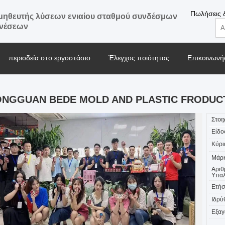
Πωλήσεις 
ηθευτής λύσεων ενιαίου σταθμού συνδέσμων
ενέσεων
περιοδεία στο εργοστάσιο
Έλεγχος ποιότητας
Επικοινωνήσ
Μπλογκ
NGGUAN BEDE MOLD AND PLASTIC FRODUCTS
Στοι
Είδο
Κύρι
Μάρκ
Αριθ
Υπαλ
Ετήσ
Ιδρύ
Εξαγ