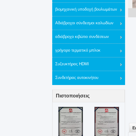
βιομηχανική υποδοχή βουλωμάτων
Αδιάβροχοι σύνδεσμοι καλωδίων
αδιάβροχο κιβώτιο συνδέσεων
γρήγορο τερματικό μπλοκ
Συζευκτήρας HDMI
Συνδετήρας αυτοκινήτου
Πιστοποιήσεις
Ε