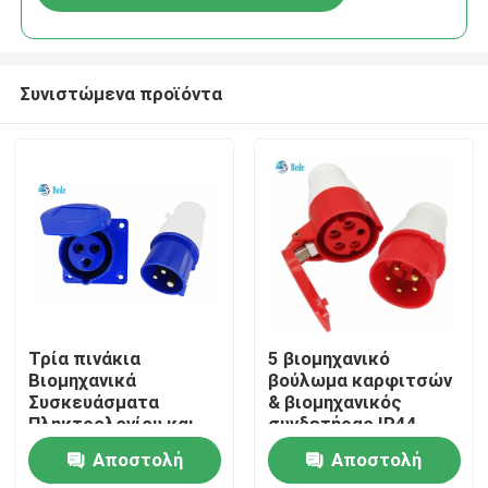
Συνιστώμενα προϊόντα
Σπίτι
Τρία πινάκια
5 βιομηχανικό
Βιομηχανικά
βούλωμα καρφιτσών
Συσκευάσματα
& βιομηχανικός
Προϊόντα
Πληκτρολογίου και
συνδετήρας IP44
Σοκέτας
AC380-415V 16A
Αποστολή
Αποστολή
δύναμης υποδοχών
Σχετικά με εμάς