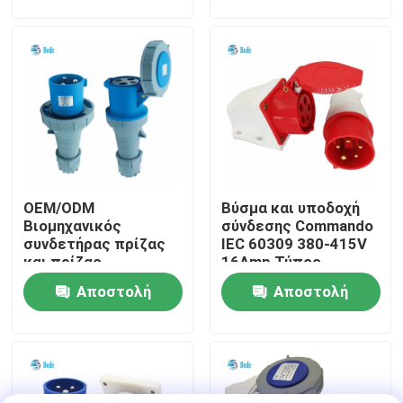
ερώτησης
ερώτησης
περιοδεία στο εργοστάσιο
Έλεγχος ποιότητας
Επικοινωνήστε μαζί μας
OEM/ODM
Βύσμα και υποδοχή
Ειδήσεις
Βιομηχανικός
σύνδεσης Commando
συνδετήρας πρίζας
IEC 60309 380-415V
και πρίζας
16Amp Τύπος
Μπλογκ
αξιόπιστος και
επιτοίχιας
Αποστολή
Αποστολή
αποτελεσματικός
τοποθέτησης
63A / 125A 3 πινές
ερώτησης
ερώτησης
Ζητήστε μια προσφορά
Συνδετήρας αεροπορίας GX