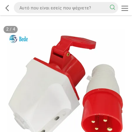
2
/
4