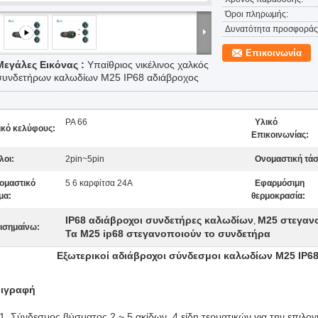
Όροι πληρωμής:
Δυνατότητα προσφοράς
Επικοινωνία
Μεγάλες Εικόνας :
Υπαίθριος νικέλινος χαλκός
συνδετήρων καλωδίων M25 IP68 αδιάβροχος
PA 66
Υλικό
ικό κελύφους:
Επικοινωνίας:
λοι:
2pin~5pin
Ονομαστική τάσ
ομαστικό
5 6 καρφίτσα 24A
Εφαρμόσιμη
μα:
θερμοκρασία:
IP68 αδιάβροχοι συνδετήρες καλωδίων
M25 στεγαν
,
ισημαίνω:
Τα M25 ip68 στεγανοποιούν το συνδετήρα
Εξωτερικοί αδιάβροχοι σύνδεσμοι καλωδίων M25 IP68
ιγραφή
Σύνδεσμος βύσματος 2 ~ 5 ακίδων, 4 είδη τερματικών για την επιλο