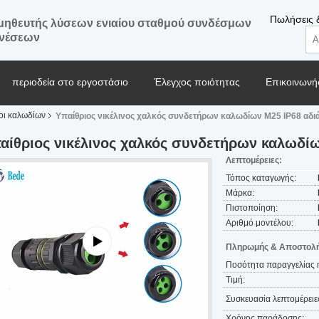
Πωλήσεις 
ηθευτής λύσεων ενιαίου σταθμού συνδέσμων
ενέσεων
περιοδεία στο εργοστάσιο
Έλεγχος ποιότητας
Επικοινωνήσ
οι καλωδίων
Υπαίθριος νικέλινος χαλκός συνδετήρων καλωδίων M25 IP68 αδι
Μπλογκ
αίθριος νικέλινος χαλκός συνδετήρων καλωδί
Λεπτομέρειες:
Τόπος καταγωγής:
Μάρκα:
Πιστοποίηση:
Αριθμό μοντέλου:
Πληρωμής & Αποστολή
Ποσότητα παραγγελίας 
Τιμή:
Συσκευασία λεπτομέρειε
Χρόνος παράδοσης: