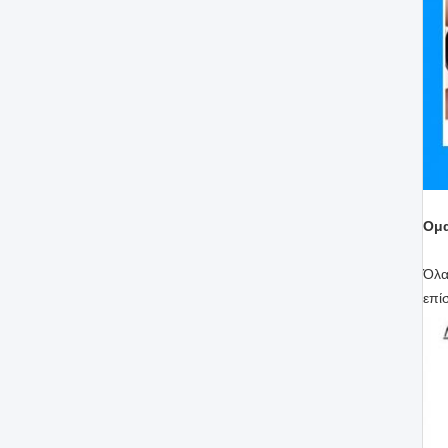
Ομα
Όλα
επί