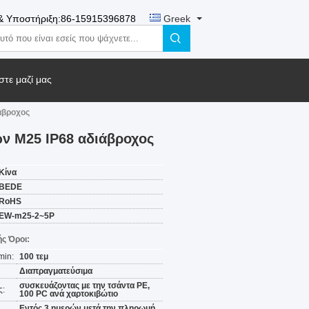
& Υποστήριξη:
86-15915396878
Greek
τε μαζί μας
άβροχος
ων M25 IP68 αδιάβροχος
Κίνα
BEDE
RoHS
EW-m25-2~5P
ς Όροι:
min:
100 τεμ
Διαπραγματεύσιμα
συσκευάζοντας με την τσάντα PE,
ς:
100 PC ανά χαρτοκιβώτιο
Εντός 3 ημερών μετά την πληρωμή