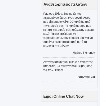
Αναθεωρήσεις πελατών
Γεια σου Ελίσα, Στις αρχές του
περασμένου έτους, ένας συνάδελφός
μου είχε παραγγείλει 20 καλώδια από
την εταιρεία σας. Τα καλώδια που μας
έφτιαξε η εταιρεία σας δούλεψαν αρκετά
καλά, και ενδιαφέρομαι να
χρησιμοποιήσω την εταιρεία σας για να
παράγω περισσότερα από αυτά τα
καλώδια στο μέλλον.
—— Μάθιου Γκέτσμαν
Ανταγωνιστική τιμή, υψηλής ποιότητας
υπηρεσία, θα συνεργαστούμε μαζί σας
για πολύ καιρό!
—— Ντόνγκεκ Ιλιά
Είμαι Online Chat Now