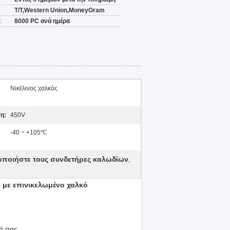
T/T,Western Union,MoneyGram
:
8000 PC ανά ημέρα
Νικέλινος χαλκός
η:
450V
-40 ~ +105℃
οποιήστε τους συνδετήρες καλωδίων
,
 με επινικελωμένο χαλκό
γή σας