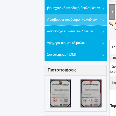
βιομηχανική υποδοχή βουλωμάτων
Αδιάβροχοι σύνδεσμοι καλωδίων
αδιάβροχο κιβώτιο συνδέσεων
γρήγορο τερματικό μπλοκ
Υλ
Συζευκτήρας HDMI
Πό
Ον
Πιστοποιήσεις
ρεύ
Επ
Περ