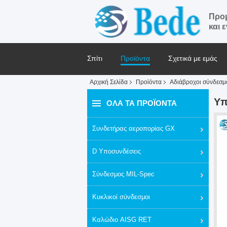
Προμ
και 
Σπίτι
Προϊόντα
Σχετικά με εμάς
Αρχική Σελίδα
Προϊόντα
Αδιάβροχοι σύνδεσμ
Ζητήστε ένα απόσπασμα
Ειδήσεις
Υπ
ΌΛΑ ΤΑ ΠΡΟΪΌΝΤΑ
Συνδετήρας αεροπορίας GX
D Υποσυνδέσεις
Σύνδεσμος MIL-Spec
Κυκλικοί σύνδεσμοι
Καλώδιο AISG RET