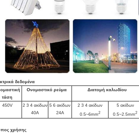
κτρικά δεδομένα
ομαστική
Ονομαστικό ρεύμα
Διατομή καλωδίου
τάση
450V
2 3 4 ακίδων
5 6 ακίδων
2 3 4 ακίδων
5 ακίδων
40A
24A
2
2
0.5~6mm
0.5~2.5mm
όπος χρήσης