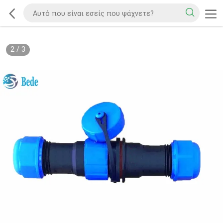
2
/
3