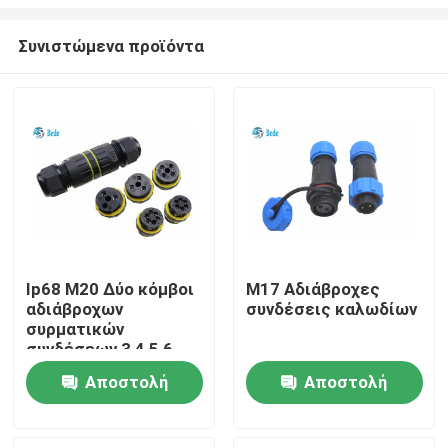
Συνιστώμενα προϊόντα
Ip68 M20 Δύο κόμβοι
M17 Αδιάβροχες
αδιάβροχων
συνδέσεις καλωδίων
Σπίτι
συρματικών
συνδέσεων 3 4 5 6
κόμβοι 2 πόλοι για
Προϊόντα
Αποστολή
Αποστολή
εξωτερική και
υποβρύχια χρήση
ερώτησης
ερώτησης
Σχετικά με εμάς