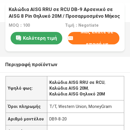
Καλώδια AISG RRU σε RCU DB-9 Αρσενικό σε
AISG 8 Pin Θηλυκό 20M / Προσαρμοσμένο Μήκος
MOQ：100
Τιμή：Negotiate
Μας ελάτε σε
Καλύτερη τιμή
επαφή με
Περιγραφή προϊόντων
Καλώδια AISG RRU σε RCU
,
Υψηλό φως:
Καλώδια AISG 20M
,
Καλώδια AISG Θηλυκό 20M
Όροι πληρωμής
T/T, Western Union, MoneyGram
Αριθμό μοντέλου
DB9-8-20