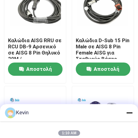
περιοδεία στο εργοστάσιο
Έλεγχος ποιότητας
Καλώδια AISG RRU σε
Καλώδια D-Sub 15 Pin
RCU DB-9 Αρσενικό
Male σε AISG 8 Pin
σε AISG 8 Pin Θηλυκό
Female AISG για
Επικοινωνήστε μαζί μας
20M /
Σταθμούς Βάσης
Προσαρμοσμένο
Κεραίας
Αποστολή
Αποστολή
Μήκος
Ειδήσεις
ερώτησης
ερώτησης
Μπλογκ
Kevin
Ζητήστε μια προσφορά
1:10 AM
Συνδετήρας αεροπορίας GX