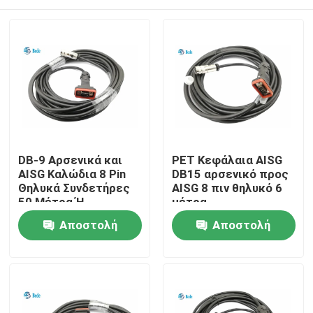
DB-9 Αρσενικά και
ΡΕΤ Κεφάλαια AISG
AISG Καλώδια 8 Pin
DB15 αρσενικό προς
Θηλυκά Συνδετήρες
AISG 8 πιν θηλυκό 6
50 Μέτρα Ή
μέτρα
Προσαρμογή Μήκους
Σπίτι
Αποστολή
Αποστολή
ερώτησης
ερώτησης
Προϊόντα
Σχετικά με εμάς