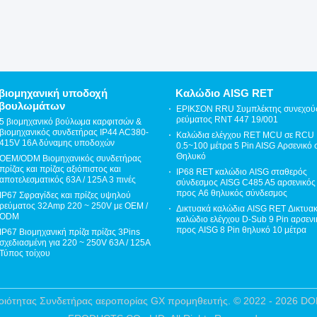
βιομηχανική υποδοχή
Καλώδιο AISG RET
βουλωμάτων
ΕΡΙΚΣΟΝ RRU Συμπλέκτης συνεχού
ρεύματος RNT 447 19/001
5 βιομηχανικό βούλωμα καρφιτσών &
βιομηχανικός συνδετήρας IP44 AC380-
Καλώδια ελέγχου RET MCU σε RCU
415V 16A δύναμης υποδοχών
0.5~100 μέτρα 5 Pin AISG Αρσενικό 
Θηλυκό
OEM/ODM Βιομηχανικός συνδετήρας
πρίζας και πρίζας αξιόπιστος και
IP68 RET καλώδιο AISG σταθερός
αποτελεσματικός 63A / 125A 3 πινές
σύνδεσμος AISG C485 A5 αρσενικός
προς A6 θηλυκός σύνδεσμος
IP67 Σφραγίδες και πρίζες υψηλού
ρεύματος 32Amp 220 ~ 250V με OEM /
Δικτυακά καλώδια AISG RET Δικτυα
ODM
καλώδιο ελέγχου D-Sub 9 Pin αρσενι
προς AISG 8 Pin θηλυκό 10 μέτρα
IP67 Βιομηχανική πρίζα πρίζας 3Pins
σχεδιασμένη για 220 ~ 250V 63A / 125A
Τύπος τοίχου
 ποιότητας Συνδετήρας αεροπορίας GX προμηθευτής. © 2022 - 20