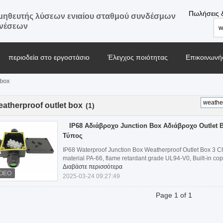
Πωλήσεις 
ηθευτής λύσεων ενιαίου σταθμού συνδέσμων
ενέσεων
περιοδεία στο εργοστάσιο
Έλεγχος ποιότητας
Επικοινωνήσ
 box
Μπλογκ
eatherproof outlet box
(1)
IP68 Αδιάβροχο Junction Box Αδιάβροχο Outlet 
Τύπος
IP68 Waterproof Junction Box Weatherproof Outlet Box 3 Ch
material PA-66, flame retardant grade UL94-V0, Built-in copper
Διαβάστε περισσότερα
2025-03-24 09:27:49
Page 1 of 1