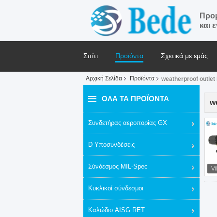
Προμ
και 
Σπίτι
Προϊόντα
Σχετικά με εμάς
Αρχική Σελίδα
Προϊόντα
weatherproof outlet
Ζητήστε ένα απόσπασμα
Ειδήσεις
ΌΛΑ ΤΑ ΠΡΟΪΌΝΤΑ
w
Συνδετήρας αεροπορίας GX
D Υποσυνδέσεις
Σύνδεσμος MIL-Spec
Κυκλικοί σύνδεσμοι
Καλώδιο AISG RET