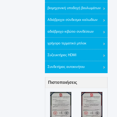
βιομηχανική υποδοχή βουλωμάτων
Αδιάβροχοι σύνδεσμοι καλωδίων
αδιάβροχο κιβώτιο συνδέσεων
γρήγορο τερματικό μπλοκ
Συζευκτήρας HDMI
Συνδετήρας αυτοκινήτου
Πιστοποιήσεις