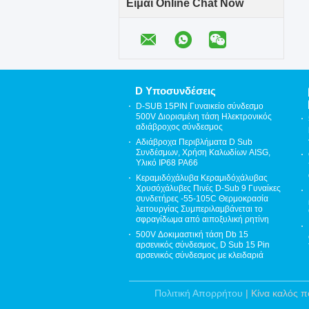
Είμαι Online Chat Now
D Υποσυνδέσεις
D-SUB 15PIN Γυναικείο σύνδεσμο
500V Διορισμένη τάση Ηλεκτρονικός
αδιάβροχος σύνδεσμος
Αδιάβροχα Περιβλήματα D Sub
Συνδέσμων, Χρήση Καλωδίων AISG,
Υλικό IP68 PA66
Κεραμιδόχάλυβα Κεραμιδόχάλυβας
Χρυσόχάλυβες Πινές D-Sub 9 Γυναίκες
συνδετήρες -55-105C Θερμοκρασία
λειτουργίας Συμπεριλαμβάνεται το
σφραγίδωμα από αιποξυλική ρητίνη
500V Δοκιμαστική τάση Db 15
αρσενικός σύνδεσμος, D Sub 15 Pin
αρσενικός σύνδεσμος με κλειδαριά
Πολιτική Απορρήτου
| Κίνα καλός